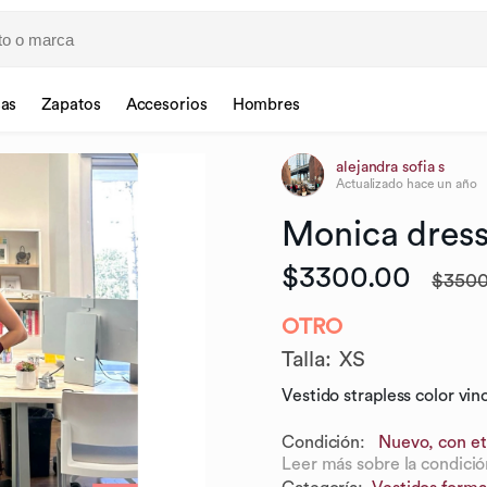
sas
Zapatos
Accesorios
Hombres
alejandra sofia s
Actualizado
hace un año
Monica
dres
$3300.00
$3500
OTRO
Talla
:
XS
Vestido strapless color vi
Condición:
Nuevo, con et
Leer más sobre la condició