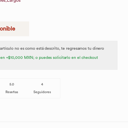
les,
Largos
ponible
 artículo no es como está descrito, te regresamos tu dinero
 en +$10,000 MXN; o puedes solicitarlo en el checkout
5.0
4
Reseñas
Seguidores