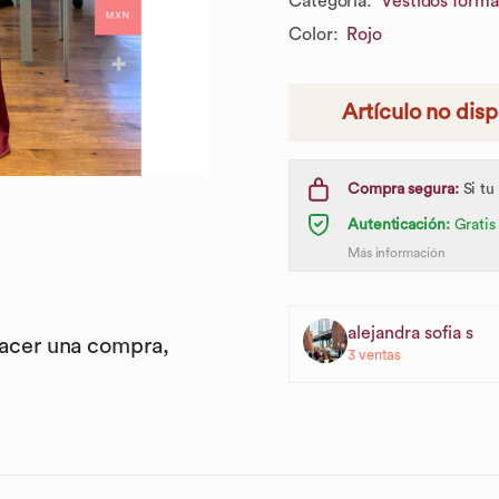
Categoría
:
Vestidos forma
Color
:
Rojo
Artículo no dis
Compra segura:
Si tu
Autenticación:
Gratis
Más información
alejandra sofia s
hacer una compra,
3
ventas