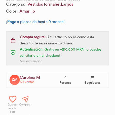
Categoría
:
Vestidos formales,
Largos
Color
:
Amarillo
¡Paga a plazos de hasta 9 meses!
Compra segura:
Si tu artículo no es como está
descrito, te regresamos tu dinero
Autenticación:
Gratis en +$10,000 MXN; o puedes
solicitarlo en el checkout
Más información
Carolina M
0
111
CM
69
ventas
Reseñas
Seguidores
Guardar
Compartir
en mis
likes