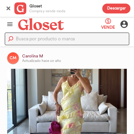
Gloset
Descargar
Compra y vende moda
VENDE
Carolina M
CM
Actualizado
hace un año