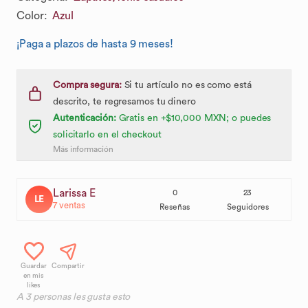
Color
:
Azul
¡Paga a plazos de hasta 9 meses!
Compra segura:
Si tu artículo no es como está
descrito, te regresamos tu dinero
Autenticación:
Gratis en +$10,000 MXN; o puedes
solicitarlo en el checkout
Más información
Larissa E
0
23
LE
7
ventas
Reseñas
Seguidores
Guardar
Compartir
en mis
likes
A
3
personas les gusta esto