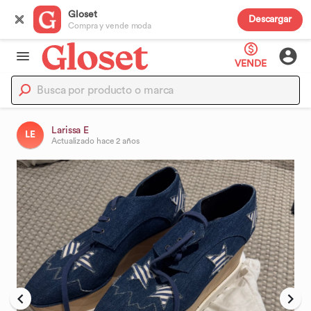
Gloset
Descargar
Compra y vende moda
VENDE
Larissa E
LE
Actualizado
hace 2 años