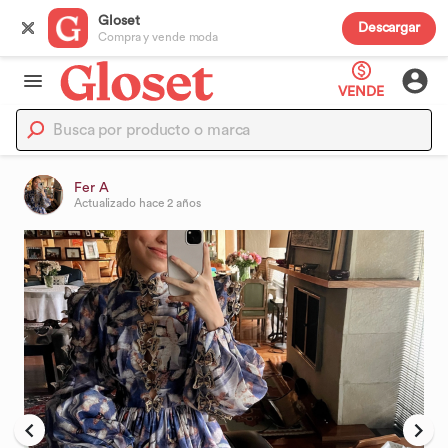
Gloset
Descargar
Compra y vende moda
VENDE
Fer A
Actualizado
hace 2 años