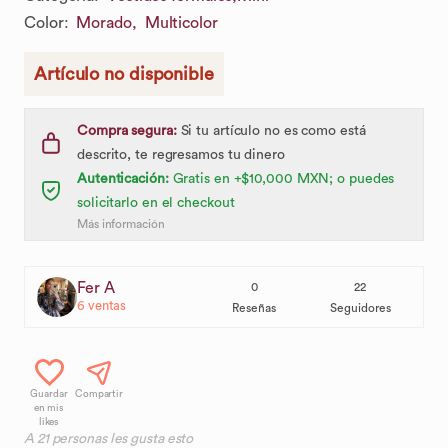
Color
:
Morado,
Multicolor
Artículo no disponible
Compra segura:
Si tu artículo no es como está
descrito, te regresamos tu dinero
Autenticación:
Gratis en +$10,000 MXN; o puedes
solicitarlo en el checkout
Más información
Fer A
0
22
6
ventas
Reseñas
Seguidores
Guardar
Compartir
en mis
likes
A
21
personas les gusta esto