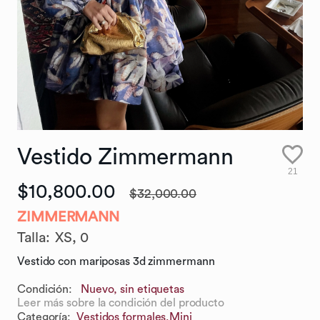
Vestido
Zimmermann
21
$10,800.00
$32,000.00
ZIMMERMANN
Talla
:
XS,
0
Vestido con mariposas 3d zimmermann
Condición:
Nuevo, sin etiquetas
Leer más sobre la condición del producto
Categoría
:
Vestidos formales,
Mini