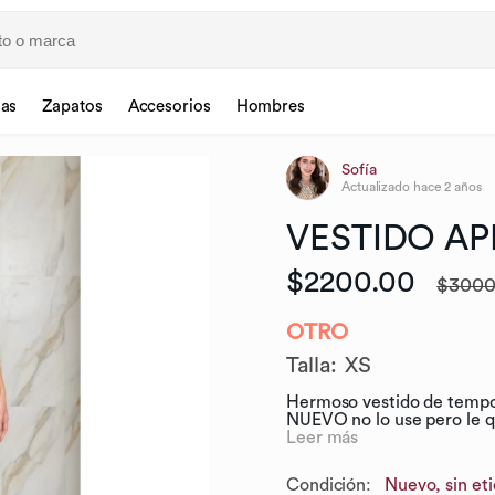
sas
Zapatos
Accesorios
Hombres
Sofía
Actualizado
hace 2 años
VESTIDO
AP
$2200.00
$3000
OTRO
Talla
:
XS
Hermoso vestido de tempora
NUEVO no lo use pero le qui
Leer más
Condición:
Nuevo, sin et