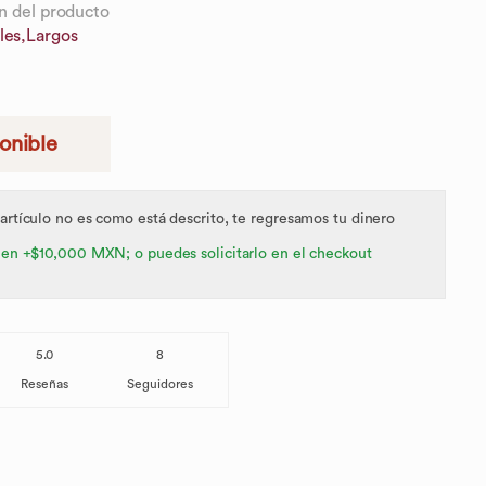
n del producto
les,
Largos
ponible
 artículo no es como está descrito, te regresamos tu dinero
 en +$10,000 MXN; o puedes solicitarlo en el checkout
5.0
8
Reseñas
Seguidores