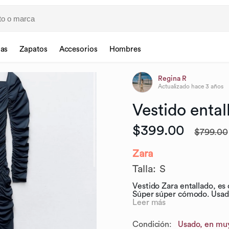
sas
Zapatos
Accesorios
Hombres
Regina R
Actualizado
hace 3 años
Vestido
ental
$399.00
$799.00
Zara
Talla
:
S
Vestido Zara entallado, es c
Súper súper cómodo. Usad
Leer más
Condición:
Usado, en mu