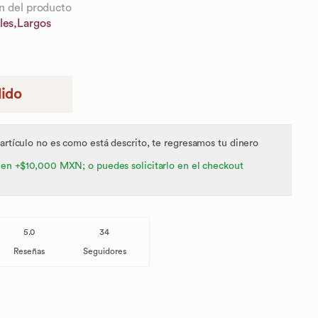
n del producto
les,
Largos
dido
 artículo no es como está descrito, te regresamos tu dinero
 en +$10,000 MXN; o puedes solicitarlo en el checkout
5.0
34
Reseñas
Seguidores