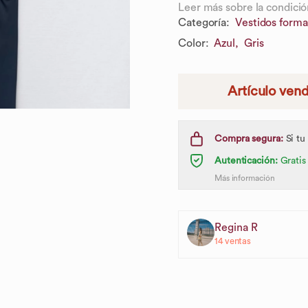
Leer más sobre la condició
Categoría
:
Vestidos forma
Color
:
Azul,
Gris
Artículo ven
Compra segura:
Si tu
Autenticación:
Gratis
Más información
Regina R
14
ventas