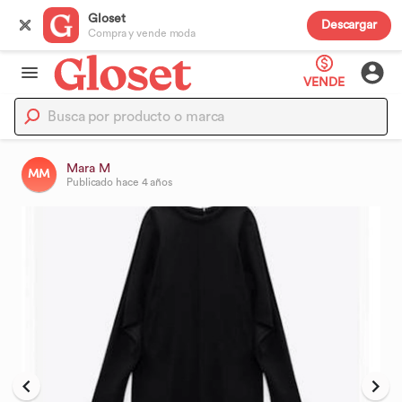
Gloset
Descargar
Compra y vende moda
VENDE
Mara M
MM
Publicado
hace 4 años